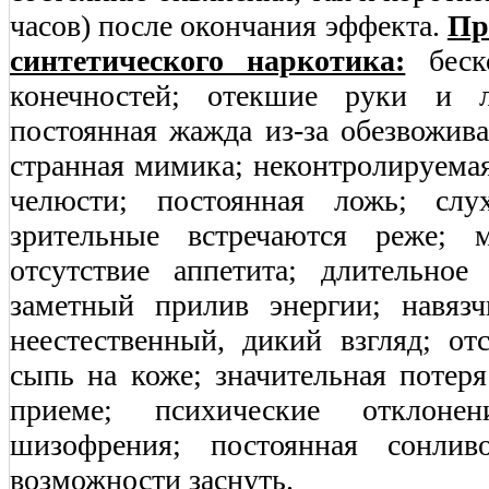
часов) после окончания эффекта.
Пр
синтетического наркотика:
беско
конечностей; отекшие руки и л
постоянная жажда из-за обезвожива
странная мимика; неконтролируема
челюсти; постоянная ложь; слу
зрительные встречаются реже; м
отсутствие аппетита; длительное
заметный прилив энергии; навяз
неестественный, дикий взгляд; от
сыпь на коже; значительная потер
приеме; психические отклон
шизофрения; постоянная сонлив
возможности заснуть.