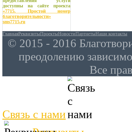
предоставления услуги
доступны на сайте проекта
«7715. Простой номер
благотворительности»
sms7715.ru
Главная
Реквизиты
Проекты
Новости
Партнеты
Наши контакты
© 2015 - 2016 Благотво
преодолению зависим
Все пра
Связь с нами