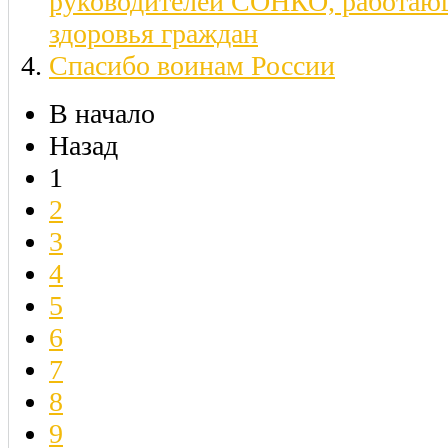
руководителей СОНКО, работаю
здоровья граждан
Спасибо воинам России
В начало
Назад
1
2
3
4
5
6
7
8
9