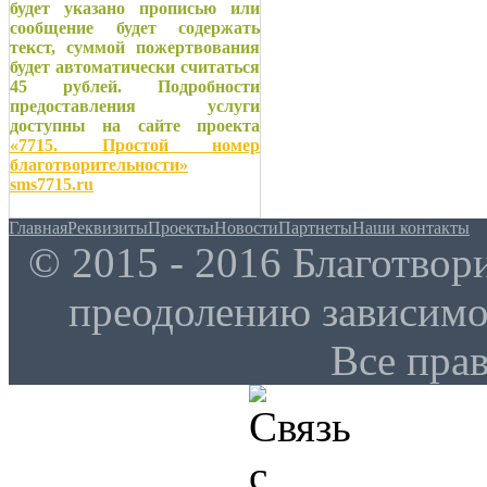
будет указано прописью или
сообщение будет содержать
текст, суммой пожертвования
будет автоматически считаться
45 рублей. Подробности
предоставления услуги
доступны на сайте проекта
«7715. Простой номер
благотворительности»
sms7715.ru
Главная
Реквизиты
Проекты
Новости
Партнеты
Наши контакты
© 2015 - 2016 Благотво
преодолению зависим
Все пра