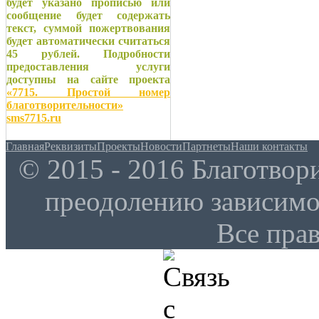
будет указано прописью или
сообщение будет содержать
текст, суммой пожертвования
будет автоматически считаться
45 рублей. Подробности
предоставления услуги
доступны на сайте проекта
«7715. Простой номер
благотворительности»
sms7715.ru
Главная
Реквизиты
Проекты
Новости
Партнеты
Наши контакты
© 2015 - 2016 Благотво
преодолению зависим
Все пра