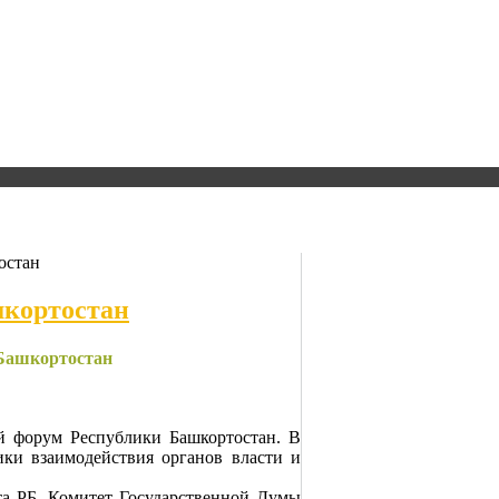
остан
шкортостан
Башкортостан
й форум Республики Башкортостан. В
ки взаимодействия органов власти и
а РБ, Комитет Государственной Думы