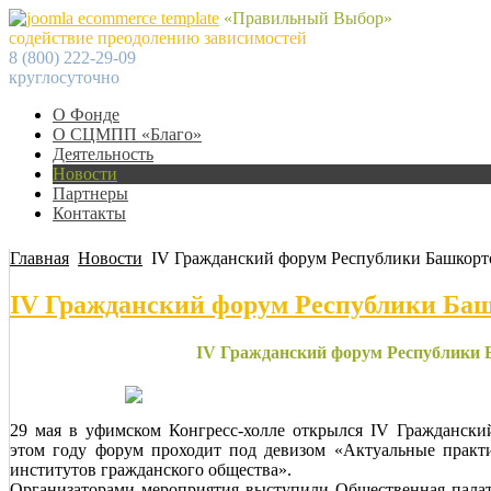
«Правильный Выбор»
содействие преодолению зависимостей
8 (800) 222-29-09
круглосуточно
О Фонде
О СЦМПП «Благо»
Деятельность
Новости
Партнеры
Контакты
Главная
Новости
IV Гражданский форум Республики Башкорт
IV Гражданский форум Республики Ба
IV Гражданский форум Республики 
29 мая в уфимском Конгресс-холле открылся IV Граждански
этом году форум проходит под девизом «Актуальные практи
институтов гражданского общества».
Организаторами мероприятия выступили Общественная палат