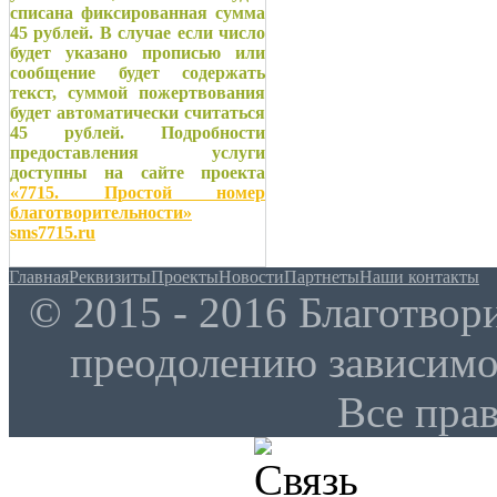
списана фиксированная сумма
45 рублей. В случае если число
будет указано прописью или
сообщение будет содержать
текст, суммой пожертвования
будет автоматически считаться
45 рублей. Подробности
предоставления услуги
доступны на сайте проекта
«7715. Простой номер
благотворительности»
sms7715.ru
Главная
Реквизиты
Проекты
Новости
Партнеты
Наши контакты
© 2015 - 2016 Благотво
преодолению зависим
Все пра