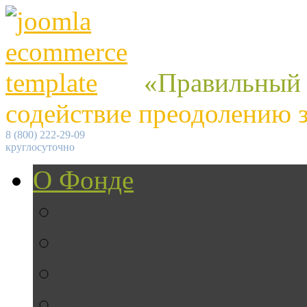
«Правильный
содействие преодолению 
8 (800) 222-29-09
круглосуточно
О Фонде
Реквизиты
Руководящие органы
Официальные докум
Благодарности