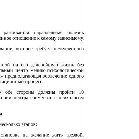
развивается параллельная болезнь
нное отношение к самому зависимому.
вание, которое требует немедленного
нной на его дальнейшую жизнь без
льный центр медико-психологической
я» предполагающая вовлечение одного
литационный процесс.
му обе стороны должны пройти 10
тории центра совместно с психологом
и
несколько этапов:
становка на желание жить трезвой,