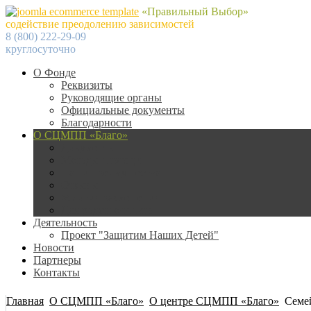
«Правильный Выбор»
содействие преодолению зависимостей
8 (800) 222-29-09
круглосуточно
О Фонде
Реквизиты
Руководящие органы
Официальные документы
Благодарности
О СЦМПП «Благо»
Документы
Методы помощи
Наши преимущества
Отзывы
Условия размещения
Для родственников
Деятельность
Проект "Защитим Наших Детей"
Новости
Партнеры
Контакты
Главная
О СЦМПП «Благо»
О центре СЦМПП «Благо»
Семе