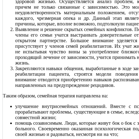
здоровой жизнью. Осуществляется анализ проблем, 
причем не только связанные с зависимостью. Это мо
неудовлетворенность материальным положением, отс
каждого, чрезмерная опека и др. Данный этап являет
причины, которые, вполне возможно, подтолкнули пацие
Выявление и решение скрытых семейных конфликтов. По
члены его семьи учатся выстраивать доверительные о
открытом партнерстве. Большое внимание уделяется
присутствует у членов семей реабилитантов. Их учат ж
не испытывая чувство вины за употребление близкого
проходящий лечение от зависимости, учится принимать н
жизнь.
Закрепляются навыки общения, выработанные в ходе за
реабилитации пациента, строятся модели поведени
внимание отводится приобретению навыков распознаван
направленных на предупреждение рецидивов.
Таким образом, семейная терапия направлена на:
улучшение внутрисемейных отношений. Вместе с пс
прорабатывают проблемы, существующие в семье, вследст
совместной жизни;
помощь созависимым. Люди, которые живут бок о бок с 
больного. Своевременно оказанная психологическая по
своей жизнью и радоваться, несмотря ни на что;