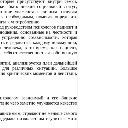
которые присутствуют внутри семьи,
жет быть низкий социальный статус,
утствие уважения к личным заслугам
ся необходимым, помогая определить
нта к употреблению.
д руководством психологов пациент и
тношения, основанные на честности и
 устранению созависимости, которая
ить и радоваться каждому новому дню,
 человека, в то время, как пациент,
а себя ответственность за собственную
нятий, анализируется план дальнейшей
я для различных ситуаций. Большое
ия критических моментов и действий,
ихологом зависимый и его близкие
вие чего заметно улучшается качество
зависимым, страдают не меньше самого
ддержка позволяет им научиться жить